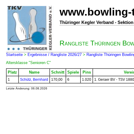
www.bowling-
Thüringer Kegler Verband - Sektio
Rangliste Thüringen Bo
Startseite
>
Ergebnisse / Rangliste 2026/27
>
Rangliste Thüringen Bowlin
Altersklasse "Senioren C"
Platz
Name
Schnitt
Spiele
Pins
Verei
1
Schütz, Bernhard
170,00
6
1.020
1. Geraer BV - TSV 1880
Letzte Änderung: 06.08.2026