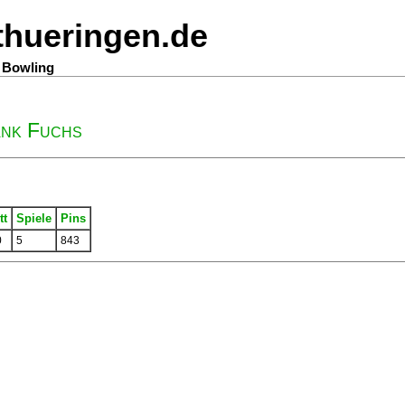
thueringen.de
n Bowling
ank Fuchs
tt
Spiele
Pins
0
5
843